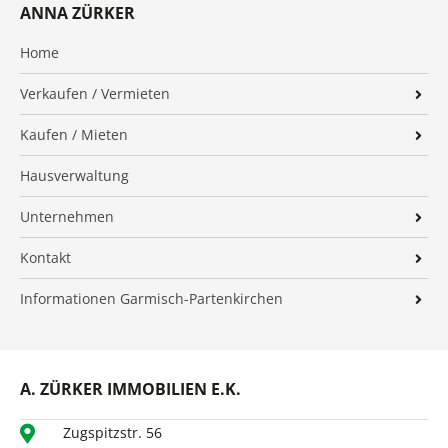
ANNA ZÜRKER
Home
Verkaufen / Vermieten
Makleralleinauftrag
Kaufen / Mieten
Wertermittlung
Immobilienangebote
Hausverwaltung
Verkaufsvorbereitung
VIP-Service
Unternehmen
Vermarktung
Finanzierung
Firmenprofil
Kontakt
Begleitung
Energieausweis
Team
Impressum
Nachbetreuung
Informationen Garmisch-Partenkirchen
Suchauftrag
Karriere
Datenschutz
Tipps für Privatverkäufer
Haus verkaufen Garmisch-Partenkirchen
Finanzierungsrechner
Kundenstimmen
Referenzobjekte
Wohnung verkaufen Garmisch-Partenkirchen
Zweckentfremdung
Auszeichnungen
A. ZÜRKER IMMOBILIEN E.K.
Verkaufsanfrage
Umzugs-Checkliste
Kooperationspartner
Vermietung
Zugspitzstr. 56